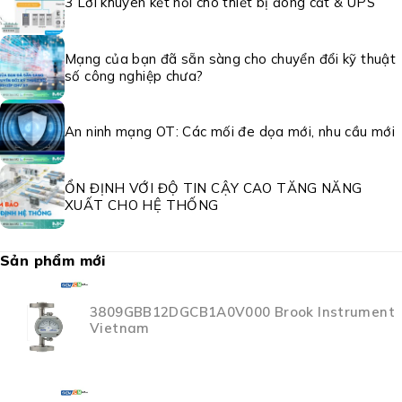
3 Lời khuyên kết nối cho thiết bị đóng cắt & UPS
Mạng của bạn đã sẵn sàng cho chuyển đổi kỹ thuật
số công nghiệp chưa?
An ninh mạng OT: Các mối đe dọa mới, nhu cầu mới
ỔN ĐỊNH VỚI ĐỘ TIN CẬY CAO TĂNG NĂNG
XUẤT CHO HỆ THỐNG
Sản phẩm mới
3809GBB12DGCB1A0V000 Brook Instrument
Vietnam