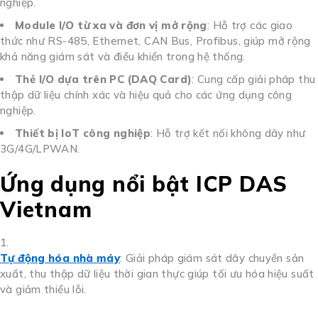
nghiệp.
Module I/O từ xa và đơn vị mở rộng
:
Hỗ trợ các giao
thức như RS-485, Ethernet, CAN Bus, Profibus, giúp mở rộng
khả năng giám sát và điều khiển trong hệ thống.
Thẻ I/O dựa trên PC (DAQ Card)
:
Cung cấp giải pháp thu
thập dữ liệu chính xác và hiệu quả cho các ứng dụng công
nghiệp.
Thiết bị IoT công nghiệp
:
Hỗ trợ kết nối không dây như
3G/4G/LPWAN.
Ứng dụng nổi bật ICP DAS
Vietnam
Tự động hóa nhà máy
:
Giải pháp giám sát dây chuyền sản
xuất, thu thập dữ liệu thời gian thực giúp tối ưu hóa hiệu suất
và giảm thiểu lỗi.