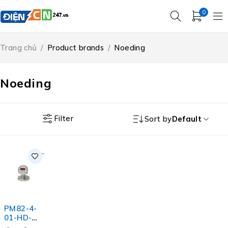
0
Trang chủ
/
Product brands
/
Noeding
Noeding
Filter
Sort by
Default
PM82-4-
01-HD-
330