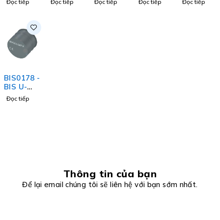
Đọc tiếp
Đọc tiếp
Đọc tiếp
Đọc tiếp
Đọc tiếp
004-CI02
Balluff
Balluff
H020
H020
Balluff
Vietnam
Vietnam
Balluff
Balluff
Vietnam
Vietnam
Vietnam
BIS0178 -
BIS U-
142-
Đọc tiếp
A0/C1M-
GY
Balluff
Vietnam
Thông tin của bạn
Để lại email chúng tôi sẽ liên hệ với bạn sớm nhất.