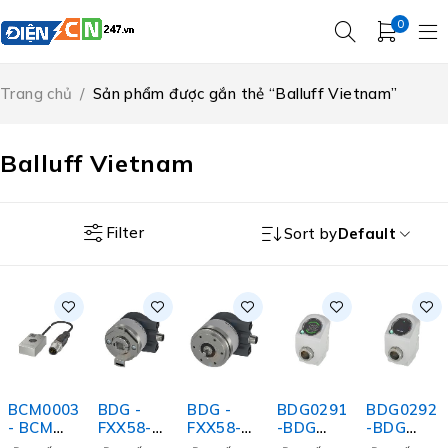
0
Trang chủ
/
Sản phẩm được gắn thẻ “Balluff Vietnam”
Balluff Vietnam
Filter
Sort by
Default
BCM0003
BDG -
BDG -
BDG0291
BDG0292
- BCM
FXX58-
FXX58-
-BDG
-BDG
R16E-
BC
PS/SS
DA160-
DA060-