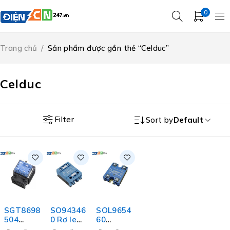
0
Trang chủ
/
Sản phẩm được gắn thẻ “Celduc”
Celduc
Filter
Sort by
Default
SGT8698
SO94346
SOL9654
504
0 Rơ le
60
Contacto
Celduc
Celduc