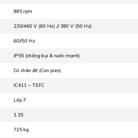
885 rpm
230/460 V (60 Hz) // 380 V (50 Hz)
60//50 Hz
IP55 (chống bụi & nước mạnh)
Có chân đế (Con pies)
IC411 – TEFC
Lớp F
1.25
725 kg