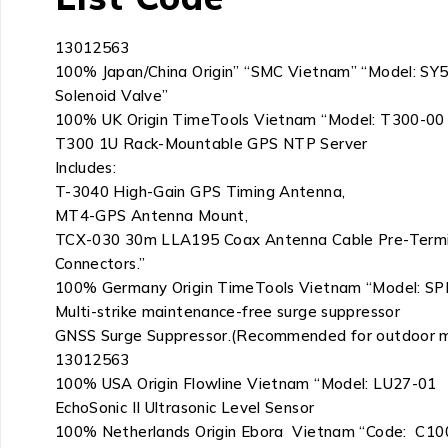
13012563
100% Japan/China Origin” “SMC Vietnam” “Model: S
Solenoid Valve”
100% UK Origin TimeTools Vietnam “Model: T300-00
T300 1U Rack-Mountable GPS NTP Server
Includes:
T-3040 High-Gain GPS Timing Antenna,
MT4-GPS Antenna Mount,
TCX-030 30m LLA195 Coax Antenna Cable Pre-Term
Connectors.”
100% Germany Origin TimeTools Vietnam “Model: S
Multi-strike maintenance-free surge suppressor
GNSS Surge Suppressor.(Recommended for outdoor m
13012563
100% USA Origin Flowline Vietnam “Model: LU27-01
EchoSonic II Ultrasonic Level Sensor
100% Netherlands Origin Ebora Vietnam “Code: C10