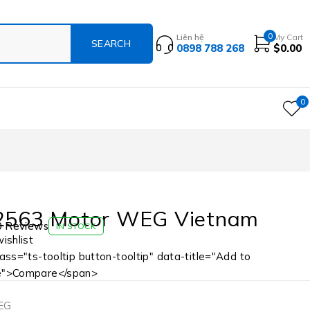
0
Liên hệ
My Cart
0898 788 268
$
0.00
0
2563 Motor WEG Vietnam
0 Reviews
IN STOCK
ass="ts-tooltip button-tooltip" data-title="Add to
e">Compare</span>
EG