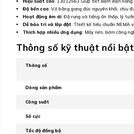
Hiệu suất cao
: 13012563 Giúp tiết kiệm điện năng 
Độ bền cao
: Vỏ bằng gang đúc nguyên khối, chịu đ
Hoạt động êm ái
: Độ rung và tiếng ồn thấp, lý tư
Dễ bảo trì và lắp đặt
: Thiết kế tiêu chuẩn NEMA v
Thích hợp nhiều ứng dụng
: Máy nén, bơm công nghi
Thông số kỹ thuật nổi b
Thông số
Dòng sản phẩm
Công suất
Số cực
Tốc độ đồng bộ