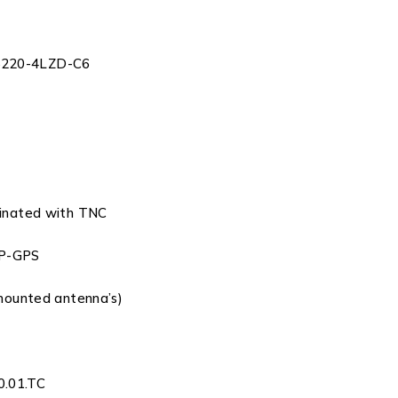
Y5220-4LZD-C6
inated with TNC
PP-GPS
ounted antenna’s)
0.01.TC