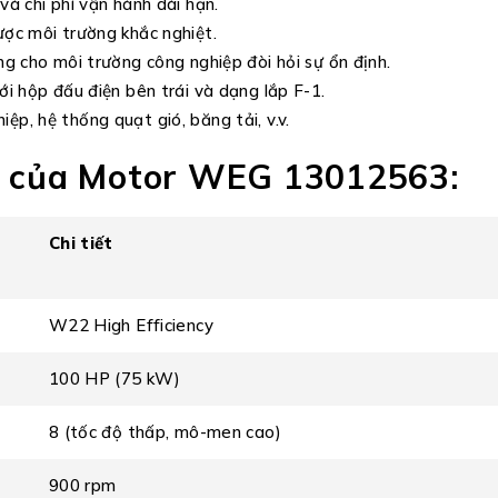
và chi phí vận hành dài hạn.
ược môi trường khắc nghiệt.
ởng cho môi trường công nghiệp đòi hỏi sự ổn định.
ới hộp đấu điện bên trái và dạng lắp F-1.
ệp, hệ thống quạt gió, băng tải, v.v.
ật của Motor WEG 13012563:
Chi tiết
W22 High Efficiency
100 HP (75 kW)
8 (tốc độ thấp, mô-men cao)
900 rpm