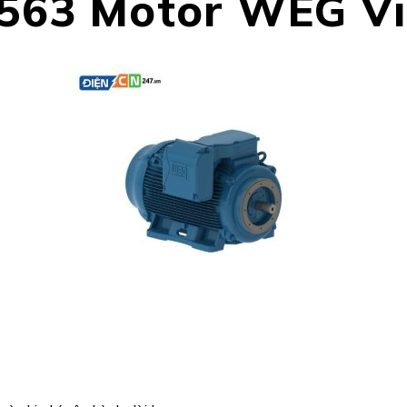
563 Motor WEG V