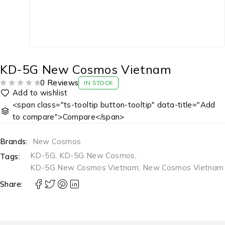
KD-5G New Cosmos Vietnam
0 Reviews
IN STOCK
ĐƯỢC XẾP HẠNG
5 SAO
<span class="ts-tooltip button-tooltip" data-title="Add
to compare">Compare</span>
Brands:
New Cosmos
KD-5G
,
KD-5G New Cosmos
,
Tags:
KD-5G New Cosmos Vietnam
,
New Cosmos Vietnam
Share: