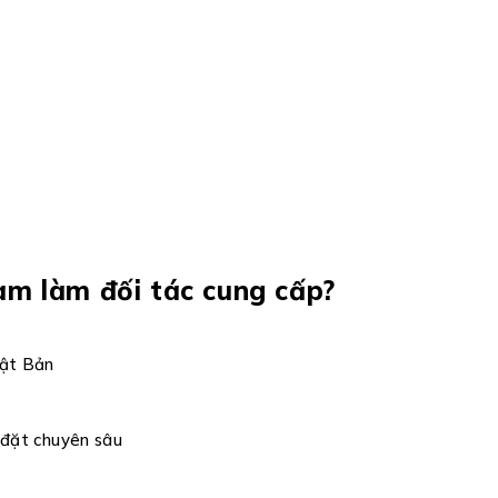
am làm đối tác cung cấp?
hật Bản
p đặt chuyên sâu