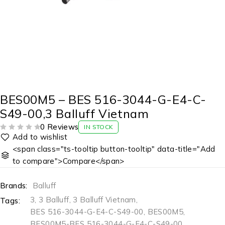
BES00M5 – BES 516-3044-G-E4-C-
S49-00,3 Balluff Vietnam
0 Reviews
IN STOCK
ĐƯỢC XẾP HẠNG
5 SAO
<span class="ts-tooltip button-tooltip" data-title="Add
to compare">Compare</span>
Brands:
Balluff
3
,
3 Balluff
,
3 Balluff Vietnam
,
Tags:
BES 516-3044-G-E4-C-S49-00
,
BES00M5
,
BES00M5-BES 516-3044-G-E4-C-S49-00