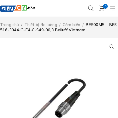
0
Trang chủ
/
Thiết bị đo lường
/
Cảm biến
/
BES00M5 – BES
516-3044-G-E4-C-S49-00,3 Balluff Vietnam