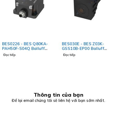
BES0226 - BES Q80KA-
BES030E - BES Z03K-
PAH50F-S04Q Balluff
GSS10B-EP00 Balluff
Vietnam
Vietnam
Đọc tiếp
Đọc tiếp
Thông tin của bạn
Để lại email chúng tôi sẽ liên hệ với bạn sớm nhất.