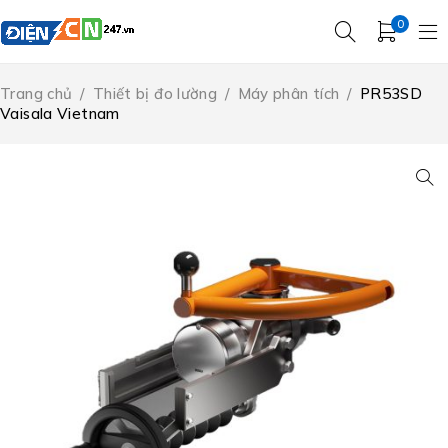
0
Trang chủ
/
Thiết bị đo lường
/
Máy phân tích
/
PR53SD
Vaisala Vietnam