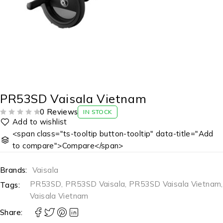
PR53SD Vaisala Vietnam
0 Reviews
IN STOCK
ĐƯỢC XẾP HẠNG
5 SAO
<span class="ts-tooltip button-tooltip" data-title="Add
to compare">Compare</span>
Brands:
Vaisala
PR53SD
,
PR53SD Vaisala
,
PR53SD Vaisala Vietnam
,
Tags:
Vaisala Vietnam
Share: