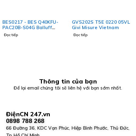
BES0217 - BES Q40KFU-
GVS202S T5E 0220 05VL
PAC20B-S04G Balluff
Givi Misure Vietnam
Vietnam
Đọc tiếp
Đọc tiếp
Thông tin của bạn
Để lại email chúng tôi sẽ liên hệ với bạn sớm nhất.
ĐiệnCN 247.vn
0898 788 268
66 Đường 36, KDC Vạn Phúc, Hiệp Bình Phước, Thủ Đức,
Tp Hồ Chí Minh