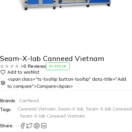
Seam-X-lab Canneed Vietnam
0 Reviews
IN STOCK
ĐƯỢC XẾP HẠNG
5 SAO
<span class="ts-tooltip button-tooltip" data-title="Add
to compare">Compare</span>
Brands:
CanNeed
Canneed Vietnam
,
Seam-X-lab
,
Seam-X-lab Canneed
Tags:
,
Seam-X-lab Canneed Vietnam
Share: